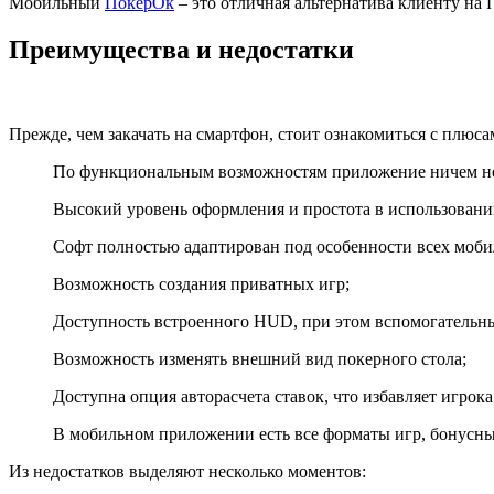
Мобильный
ПокерОк
– это отличная альтернатива клиенту на
Преимущества и недостатки
Прежде, чем закачать на смартфон, стоит ознакомиться с плю
По функциональным возможностям приложение ничем не 
Высокий уровень оформления и простота в использовани
Софт полностью адаптирован под особенности всех моби
Возможность создания приватных игр;
Доступность встроенного HUD, при этом вспомогательны
Возможность изменять внешний вид покерного стола;
Доступна опция авторасчета ставок, что избавляет игрок
В мобильном приложении есть все форматы игр, бонусны
Из недостатков выделяют несколько моментов: