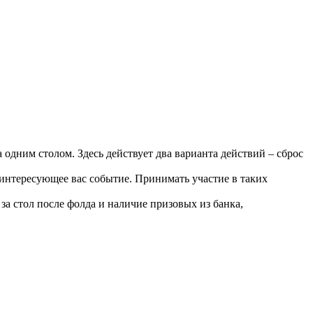
одним столом. Здесь действует два варианта действий – сброс
 интересующее вас событие. Принимать участие в таких
за стол после фолда и наличие призовых из банка,