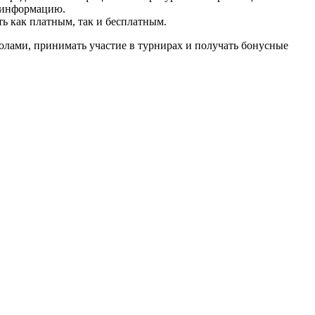
ю информацию.
ь как платным, так и бесплатным.
олами, принимать участие в турнирах и получать бонусные