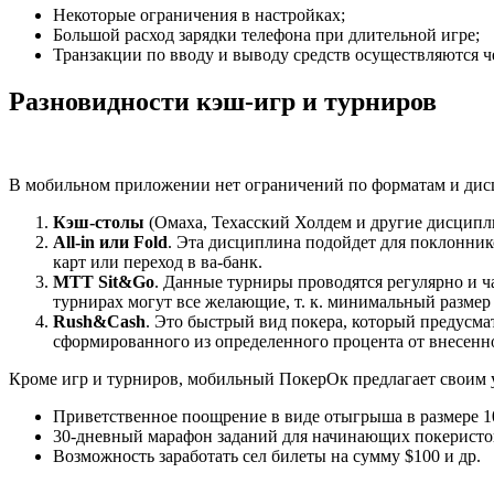
Некоторые ограничения в настройках;
Большой расход зарядки телефона при длительной игре;
Транзакции по вводу и выводу средств осуществляются че
Разновидности кэш-игр и турниров
В мобильном приложении нет ограничений по форматам и дисц
Кэш-столы
(Омаха, Техасский Холдем и другие дисципл
All-in или Fold
. Эта дисциплина подойдет для поклоннико
карт или переход в ва-банк.
MTT Sit&Go
. Данные турниры проводятся регулярно и ч
турнирах могут все желающие, т. к. минимальный размер 
Rush&Cash
. Это быстрый вид покера, который предусма
сформированного из определенного процента от внесенн
Кроме игр и турниров, мобильный ПокерОк предлагает своим 
Приветственное поощрение в виде отыгрыша в размере 1
30-дневный марафон заданий для начинающих покеристо
Возможность заработать сел билеты на сумму $100 и др.