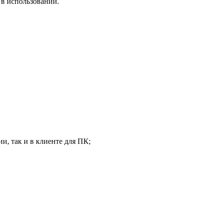
 в использовании.
, так и в клиенте для ПК;