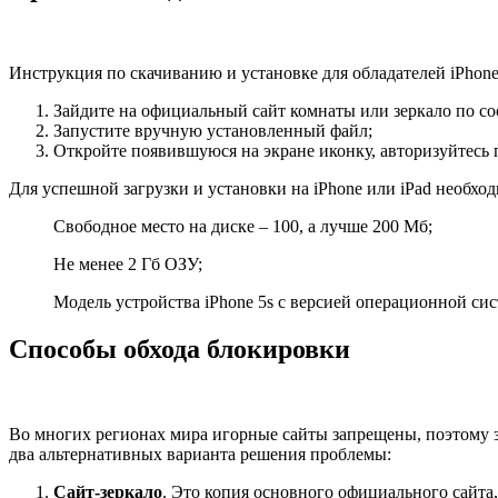
Инструкция по скачиванию и установке для обладателей iPhone
Зайдите на официальный сайт комнаты или зеркало по с
Запустите вручную установленный файл;
Откройте появившуюся на экране иконку, авторизуйтесь 
Для успешной загрузки и установки на iPhone или iPad необход
Свободное место на диске – 100, а лучше 200 Мб;
Не менее 2 Гб ОЗУ;
Модель устройства iPhone 5s с версией операционной сис
Способы обхода блокировки
Во многих регионах мира игорные сайты запрещены, поэтому 
два альтернативных варианта решения проблемы:
Сайт-зеркало
. Это копия основного официального сайт