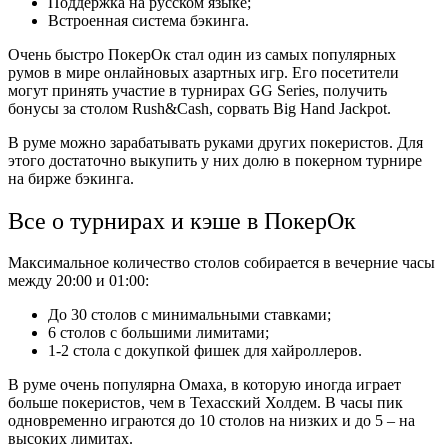
Поддержка на русском языке;
Встроенная система бэкинга.
Очень быстро ПокерОк стал один из самых популярных
румов в мире онлайновых азартных игр. Его посетители
могут принять участие в турнирах GG Series, получить
бонусы за столом Rush&Cash, сорвать Big Hand Jackpot.
В руме можно зарабатывать руками других покеристов. Для
этого достаточно выкупить у них долю в покерном турнире
на бирже бэкинга.
Все о турнирах и кэше в ПокерОк
Максимальное количество столов собирается в вечерние часы
между 20:00 и 01:00:
До 30 столов с минимальными ставками;
6 столов с большими лимитами;
1-2 стола с докупкой фишек для хайроллеров.
В руме очень популярна Омаха, в которую иногда играет
больше покеристов, чем в Техасский Холдем. В часы пик
одновременно играются до 10 столов на низких и до 5 – на
высоких лимитах.