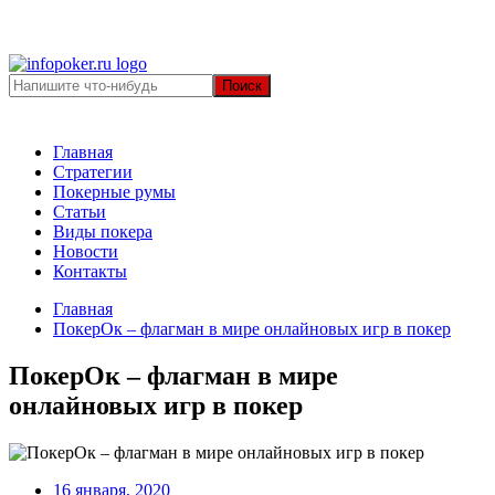
Главная
Стратегии
Покерные румы
Статьи
Виды покера
Новости
Контакты
Главная
ПокерОк – флагман в мире онлайновых игр в покер
ПокерОк – флагман в мире
онлайновых игр в покер
16 января, 2020