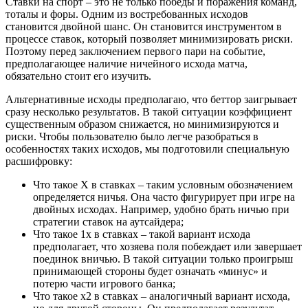
Ставки на спорт – это не только победы и поражения команд,
тоталы и форы. Одним из востребованных исходов
становится двойной шанс. Он становится инструментом в
процессе ставок, который позволяет минимизировать риски.
Поэтому перед заключением первого пари на событие,
предполагающее наличие ничейного исхода матча,
обязательно стоит его изучить.
Альтернативные исходы предполагаю, что беттор заигрывает
сразу несколько результатов. В такой ситуации коэффициент
существенным образом снижается, но минимизируются и
риски. Чтобы пользователю было легче разобраться в
особенностях таких исходов, мы подготовили специальную
расшифровку:
Что такое Х в ставках – таким условным обозначением
определяется ничья. Она часто фигурирует при игре на
двойных исходах. Например, удобно брать ничью при
стратегии ставок на аутсайдера;
Что такое 1х в ставках – такой вариант исхода
предполагает, что хозяева поля побеждает или завершает
поединок вничью. В такой ситуации только проигрыш
принимающей стороны будет означать «минус» и
потерю части игрового банка;
Что такое х2 в ставках – аналогичный вариант исхода,