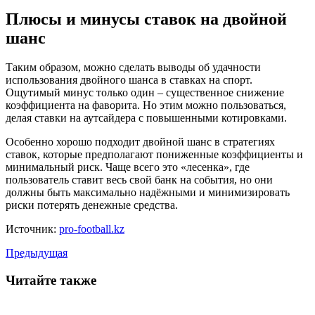
Плюсы и минусы ставок на двойной
шанс
Таким образом, можно сделать выводы об удачности
использования двойного шанса в ставках на спорт.
Ощутимый минус только один – существенное снижение
коэффициента на фаворита. Но этим можно пользоваться,
делая ставки на аутсайдера с повышенными котировками.
Особенно хорошо подходит двойной шанс в стратегиях
ставок, которые предполагают пониженные коэффициенты и
минимальный риск. Чаще всего это «лесенка», где
пользователь ставит весь свой банк на события, но они
должны быть максимально надёжными и минимизировать
риски потерять денежные средства.
Источник:
pro-football.kz
Навигация
Предыдущая
по
Читайте также
записям