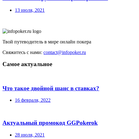
13 июля, 2021
Твой путеводитель в мире онлайн покера
Свяжитесь с нами:
contact@infopoker.ru
Самое актуальное
Что такое двойной шанс в ставках?
16 февраля, 2022
Актуальный промокод GGPokerok
28 июля, 2021