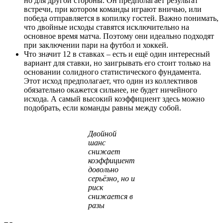
но для другой стороны. Он предполагает результат
встречи, при котором команды играют вничью, или
победа отправляется в копилку гостей. Важно понимать,
что двойные исходы ставятся исключительно на
основное время матча. Поэтому они идеально подходят
при заключении пари на футбол и хоккей.
Что значит 12 в ставках – есть и ещё один интересный
вариант для ставки, но заигрывать его стоит только на
основании солидного статистического фундамента.
Этот исход предполагает, что один из коллективов
обязательно окажется сильнее, не будет ничейного
исхода. А самый высокий коэффициент здесь можно
подобрать, если команды равны между собой.
Двойной
шанс
снижает
коэффициент
довольно
серьёзно, но и
риск
снижается в
разы