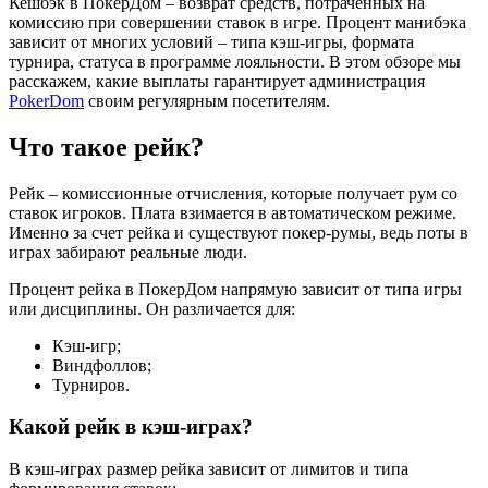
Кешбэк в ПокерДом – возврат средств, потраченных на
комиссию при совершении ставок в игре. Процент манибэка
зависит от многих условий – типа кэш-игры, формата
турнира, статуса в программе лояльности. В этом обзоре мы
расскажем, какие выплаты гарантирует администрация
PokerDom
своим регулярным посетителям.
Что такое рейк?
Рейк – комиссионные отчисления, которые получает рум со
ставок игроков. Плата взимается в автоматическом режиме.
Именно за счет рейка и существуют покер-румы, ведь поты в
играх забирают реальные люди.
Процент рейка в ПокерДом напрямую зависит от типа игры
или дисциплины. Он различается для:
Кэш-игр;
Виндфоллов;
Турниров.
Какой рейк в кэш-играх?
В кэш-играх размер рейка зависит от лимитов и типа