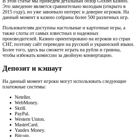
В этой статье мы приведем детальный обзор Goxbet казино.
Это заведение является сравнительно молодым (открыто в
2015 году), но уже завоевало интерес и доверие игроков. На
данный момент в казино собраны более 500 различных игр.
Пользователям доступны настольные и карточные игры, а
также слоты от самых известных и надежных
производителей. Казино ориентировано на игроков из стран
СНГ, поэтому сайт переведен на русский и украинский языки.
Более того, здесь вы сможете играть на рубли и гривны,
чтобы избежать комиссии за двойную конвертацию.
Депозит и кэшаут
На данный момент игроки могут использовать следующие
платежные системы:
Neteller.
WebMoney.
Skrill.
PayPal.
Western Union.
MasterCard.
Yandex Money.
Bitcoin.