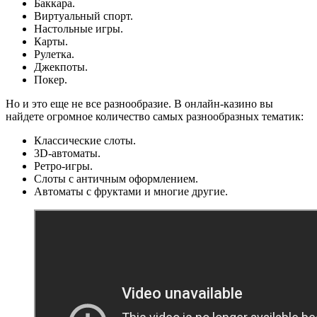
Баккара.
Виртуальный спорт.
Настольные игры.
Карты.
Рулетка.
Джекпоты.
Покер.
Но и это еще не все разнообразие. В онлайн-казино вы
найдете огромное количество самых разнообразных тематик:
Классические слоты.
3D-автоматы.
Ретро-игры.
Слоты с античным оформлением.
Автоматы с фруктами и многие другие.