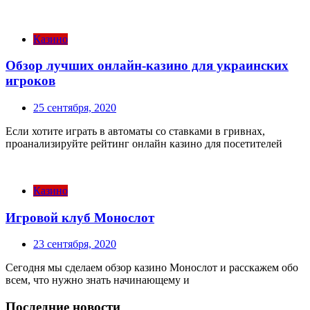
Казино
Обзор лучших онлайн-казино для украинских
игроков
25 сентября, 2020
Если хотите играть в автоматы со ставками в гривнах,
проанализируйте рейтинг онлайн казино для посетителей
Казино
Игровой клуб Монослот
23 сентября, 2020
Сегодня мы сделаем обзор казино Монослот и расскажем обо
всем, что нужно знать начинающему и
Последние новости