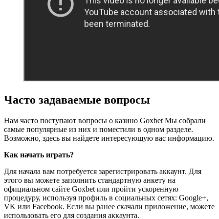
Часто задаваемые вопросы
Нам часто поступают вопросы о казино Goxbet Мы собрали
самые популярные из них и поместили в одном разделе.
Возможно, здесь вы найдете интересующую вас информацию.
Как начать играть?
Для начала вам потребуется зарегистрировать аккаунт. Для
этого вы можете заполнить стандартную анкету на
официальном сайте Goxbet или пройти ускоренную
процедуру, используя профиль в социальных сетях: Google+,
VK или Facebook. Если вы ранее скачали приложение, можете
использовать его для создания аккаунта.