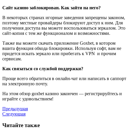
Сайт казино заблокирован. Как зайти на него?
В некоторых странах игорные заведения запрещены законом,
поэтому местные провайдеры блокируют доступ к ним. Для
получения доступа вы можете воспользоваться зеркалом. Это
сайт-копия с тем же функционалом и возможностями.
Также вы можете скачать приложение Goxbet, в котором
вшита функция обхода блокировки. Используя софт, вам не
придется искать зеркало или прибегать к VPN и прочим
сервисам.
Как связаться со службой поддержки?
Проще всего обратиться в онлайн-чат или написать в саппорт
на электронную почту.
На этом обзор goxbet казино закончен — регистрируйтесь и
играйте с удовольствием!
Навигация
Предыдущая
Следующая
по
записям
Читайте также