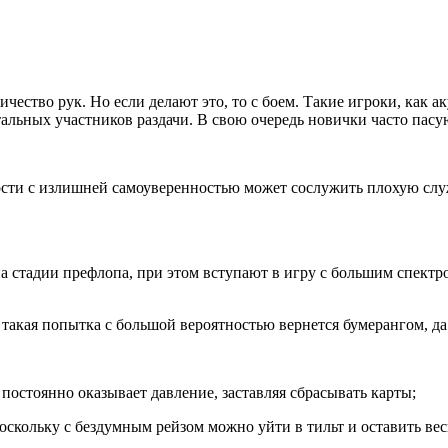
ство рук. Но если делают это, то с боем. Такие игроки, как аку
тальных участников раздачи. В свою очередь новички часто пасу
ости с излишней самоуверенностью может сослужить плохую сл
стадии префлопа, при этом вступают в игру с большим спектро
такая попытка с большой вероятностью вернется бумерангом, да 
постоянно оказывает давление, заставляя сбрасывать карты;
кольку с бездумным рейзом можно уйти в тильт и оставить весь