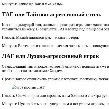
Минусы: Такие же, как и у «Скалы».
ТАГ или Тайтово-агрессивный стиль
Как и предыдущий тип, данные игроки разыгрывают малое количе
усомниться никому. В результате ТАГи всегда под прицелом ос
Плюсы: Малый диапазон рук – малые потери;
Минусы: Вытекают из плюсов – легкая читаемость в совокупн
ЛАГ или Лузово-агрессивный игрок
Сумасшедший тип игроков, который начинают повышать уже на 
особенно, если это анлимит Холдем.
Против такого стиля очень сложно блефовать, поскольку любая 
Плюсы: Сложно проанализировать из-за большого спектра рук, 
Минусы: Нужно быть очень уверенным и искусным игроком, пос