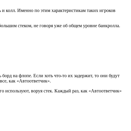
 и колл. Именно по этим характеристикам таких игроков
 большим стеком, не говоря уже об общем уровне банкролла.
борд на флопе. Если хоть что-то их задержит, то они будут
все, как «Автоответчик».
го используют, воруя стек. Каждый раз, как «Автоответчик»