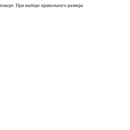
 покере. При выборе правильного размера