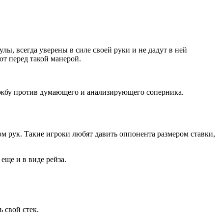
лы, всегда уверены в силе своей руки и не дадут в ней
ют перед такой манерой.
ужбу против думающего и анализирующего соперника.
м рук. Такие игроки любят давить оппонента размером ставки,
еще и в виде рейза.
 свой стек.