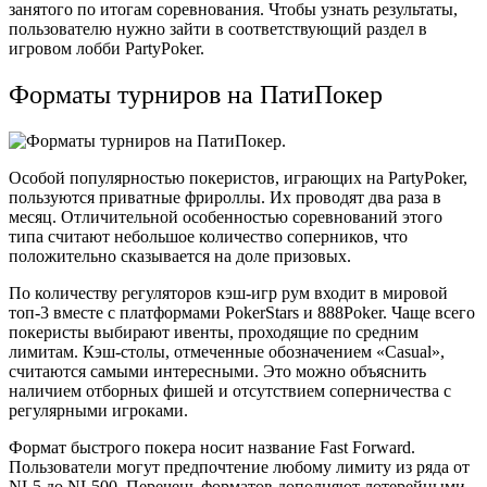
занятого по итогам соревнования. Чтобы узнать результаты,
пользователю нужно зайти в соответствующий раздел в
игровом лобби PartyPoker.
Форматы турниров на ПатиПокер
Особой популярностью покеристов, играющих на PartyPoker,
пользуются приватные фрироллы. Их проводят два раза в
месяц. Отличительной особенностью соревнований этого
типа считают небольшое количество соперников, что
положительно сказывается на доле призовых.
По количеству регуляторов кэш-игр рум входит в мировой
топ-3 вместе с платформами PokerStars и 888Poker. Чаще всего
покеристы выбирают ивенты, проходящие по средним
лимитам. Кэш-столы, отмеченные обозначением «Casual»,
считаются самыми интересными. Это можно объяснить
наличием отборных фишей и отсутствием соперничества с
регулярными игроками.
Формат быстрого покера носит название Fast Forward.
Пользователи могут предпочтение любому лимиту из ряда от
NL5 до NL500. Перечень форматов дополняют лотерейными