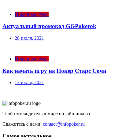
Покерные румы
Актуальный промокод GGPokerok
28 июля, 2021
Покерные румы
Как начать игру на Покер Старс Сочи
13 июля, 2021
Твой путеводитель в мире онлайн покера
Свяжитесь с нами:
contact@infopoker.ru
Самое актуальное