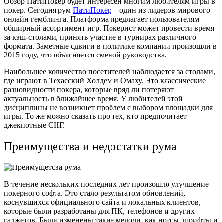
Обзор ПатиПокер будет интересен многим любителям игры в
покер. Сегодня рум
ПатиПокер
– один из лидеров мирового
онлайн гемблинга. Платформа предлагает пользователям
обширный ассортимент игр. Покерист может провести время
за кэш-столами, принять участие в турнирах различного
формата. Заметные сдвиги в политике компании произошли в
2015 году, что объясняется сменой руководства.
Наибольшее количество посетителей наблюдается за столами,
где играют в Техасский Холдем и Омаху. Это классические
разновидности покера, которые вряд ли потеряют
актуальность в ближайшее время. У любителей этой
дисциплины не возникнет проблем с выбором площадки для
игры. То же можно сказать про тех, кто предпочитает
джекпотные СНГ.
Преимущества и недостатки рума
В течение нескольких последних лет произошло улучшение
покерного софта. Это стало результатом обновлений,
коснувшихся официального сайта и локальных клиентов,
которые были разработаны для ПК, телефонов и других
гаджетов. Были изменены такие мелочи, как нотсы, шрифты и