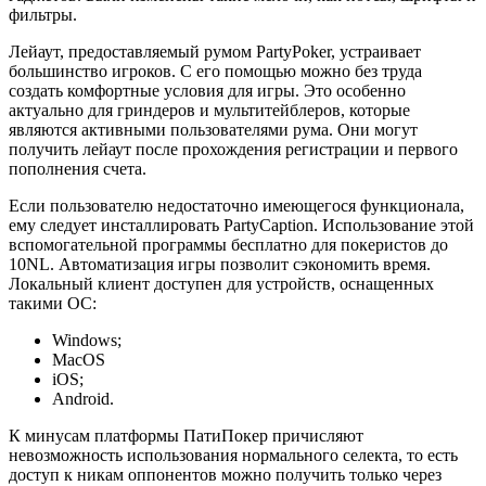
фильтры.
Лейаут, предоставляемый румом PartyPoker, устраивает
большинство игроков. С его помощью можно без труда
создать комфортные условия для игры. Это особенно
актуально для гриндеров и мультитейблеров, которые
являются активными пользователями рума. Они могут
получить лейаут после прохождения регистрации и первого
пополнения счета.
Если пользователю недостаточно имеющегося функционала,
ему следует инсталлировать PartyCaption. Использование этой
вспомогательной программы бесплатно для покеристов до
10NL. Автоматизация игры позволит сэкономить время.
Локальный клиент доступен для устройств, оснащенных
такими ОС:
Windows;
MacOS
iOS;
Android.
К минусам платформы ПатиПокер причисляют
невозможность использования нормального селекта, то есть
доступ к никам оппонентов можно получить только через