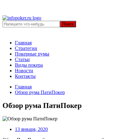
Главная
Стратегии
Покерные румы
Статьи
Виды покера
Новости
Контакты
Главная
Обзор рума ПатиПокер
Обзор рума ПатиПокер
13 января, 2020