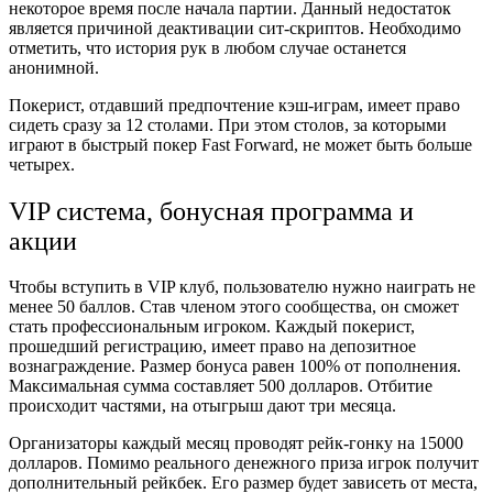
некоторое время после начала партии. Данный недостаток
является причиной деактивации сит-скриптов. Необходимо
отметить, что история рук в любом случае останется
анонимной.
Покерист, отдавший предпочтение кэш-играм, имеет право
сидеть сразу за 12 столами. При этом столов, за которыми
играют в быстрый покер Fast Forward, не может быть больше
четырех.
VIP система, бонусная программа и
акции
Чтобы вступить в VIP клуб, пользователю нужно наиграть не
менее 50 баллов. Став членом этого сообщества, он сможет
стать профессиональным игроком. Каждый покерист,
прошедший регистрацию, имеет право на депозитное
вознаграждение. Размер бонуса равен 100% от пополнения.
Максимальная сумма составляет 500 долларов. Отбитие
происходит частями, на отыгрыш дают три месяца.
Организаторы каждый месяц проводят рейк-гонку на 15000
долларов. Помимо реального денежного приза игрок получит
дополнительный рейкбек. Его размер будет зависеть от места,