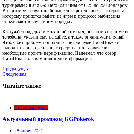
турнирами Sit and Go Hero (бай-ины от 0,25 до 250 долларов).
В партии участвует не больше четырех человек. Покериста,
которому придется выйти из игры в процессе выбивания,
определяют в случайном порядке.
К службе поддержки можно обратиться, позвонив по номеру
телефона, указанному на сайте, а также онлайн-чат и e-mail.
Чтобы без проблем пополнять счет на руме ПатиПокер и
выводить с него денежные средства, пользователю
необходимо пройти верификацию. Надеемся, что обзор
ПатиПокер дал вам полезную информацию.
Навигация
Предыдущая
Следующая
по
записям
Читайте также
Покерные румы
Актуальный промокод GGPokerok
28 июля, 2021