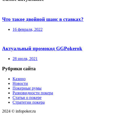
Что такое двойной шанс в ставках?
16 февраля, 2022
Актуальный промокод GGPokerok
28 июля, 2021
Рубрики сайта
Казино
Новости
Покерные румы
Разновидности покера
Статьи о покере
Стратегии покера
2024 © infopoker.ru