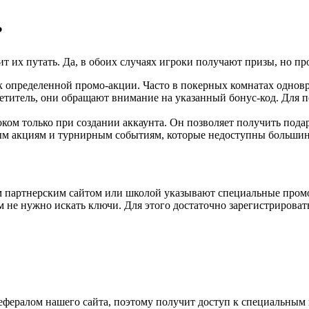
?
т их путать. Да, в обоих случаях игроки получают призы, но п
 к определенной промо-акции. Часто в покерных комнатах однов
сетитель, они обращают внимание на указанный бонус-код. Для 
ком только при создании аккаунта. Он позволяет получить пода
ым акциям и турнирным событиям, которые недоступны большинс
м партнерским сайтом или школой указывают специальные промо
м не нужно искать ключи. Для этого достаточно зарегистрирова
ефералом нашего сайта, поэтому получит доступ к специальным