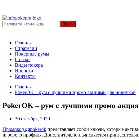
Главная
Стратегии
Покерные румы
Статьи
Виды покера
Новости
Контакты
Главная
PokerOK – рум с лучшими промо-акциями для новичков
PokerOK – рум с лучшими промо-акция
30 октября, 2020
Промокод ggpokerok
представляет собой ключи, которые актив
игрового профиля. Дополнительно начисляются пригласительные