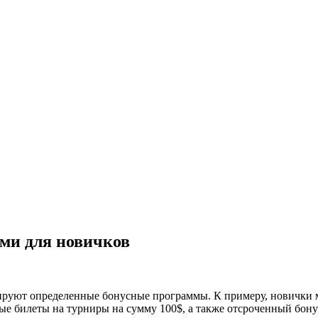
ми для новичков
ируют определенные бонусные программы. К примеру, новички мо
 билеты на турниры на сумму 100$, а также отсроченный бонус –