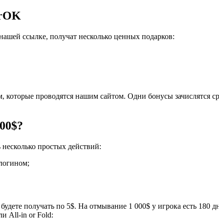
erOK
 нашей ссылке, получат несколько ценных подарков:
 которые проводятся нашим сайтом. Одни бонусы зачислятся сра
00$?
 несколько простых действий:
логином;
дете получать по 5$. На отмывание 1 000$ у игрока есть 180 дн
 All-in or Fold: