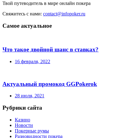
Твой путеводитель в мире онлайн покера
Свяжитесь с нами:
contact@infopoker.ru
Самое актуальное
Что такое двойной шанс в ставках?
16 февраля, 2022
Актуальный промокод GGPokerok
28 июля, 2021
Рубрики сайта
Казино
Новости
Покерные румы
Разновидности покера