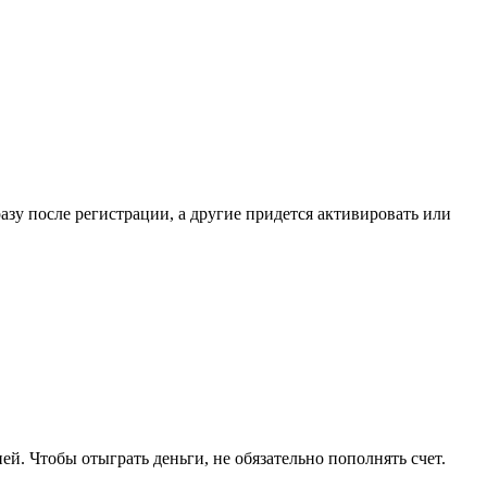
зу после регистрации, а другие придется активировать или
ей. Чтобы отыграть деньги, не обязательно пополнять счет.