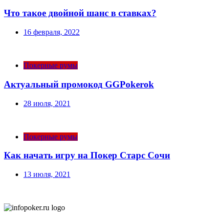
Что такое двойной шанс в ставках?
16 февраля, 2022
Покерные румы
Актуальный промокод GGPokerok
28 июля, 2021
Покерные румы
Как начать игру на Покер Старс Сочи
13 июля, 2021